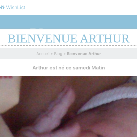
WishList
BIENVENUE ARTHUR
Accueil
»
Blog
»
Bienvenue Arthur
Arthur est né ce samedi Matin