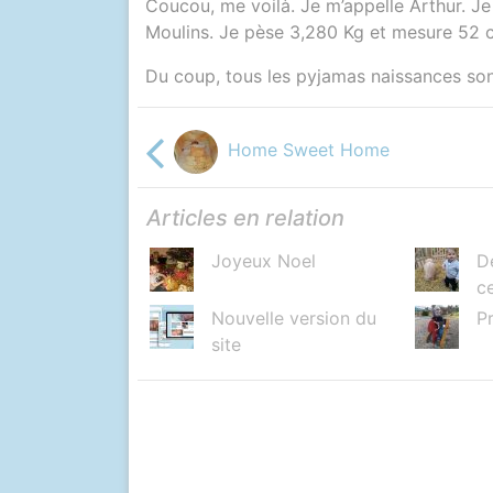
Coucou, me voilà. Je m’appelle Arthur. J
Moulins. Je pèse 3,280 Kg et mesure 52 
Du coup, tous les pyjamas naissances sont
Home Sweet Home
Articles en relation
Joyeux Noel
D
ce
Nouvelle version du
P
site