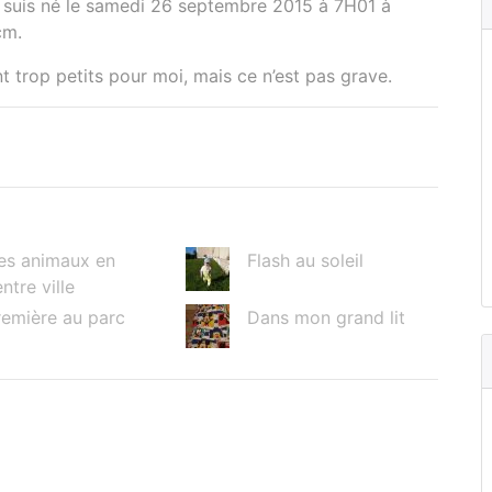
e suis né le samedi 26 septembre 2015 à 7H01 à
cm.
 trop petits pour moi, mais ce n’est pas grave.
es animaux en
Flash au soleil
ntre ville
remière au parc
Dans mon grand lit