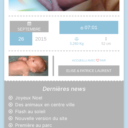
07:01
SEPTEMBRE
26
2015
3,280
Kg
52
cm
ACCUEILLI AVEC
PAR
ELISE
&
PATRICE
LAURENT
Dernières news
Joyeux Noel
Des animaux en centre ville
Flash au soleil
Nouvelle version du site
Première au parc